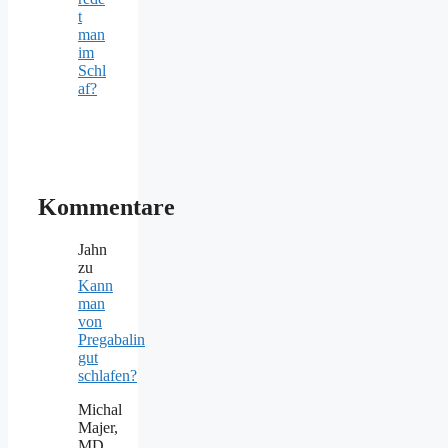
t
man
im
Schl
af?
Kommentare
Jahn
zu
Kann
man
von
Pregabalin
gut
schlafen?
Michal
Majer,
MD