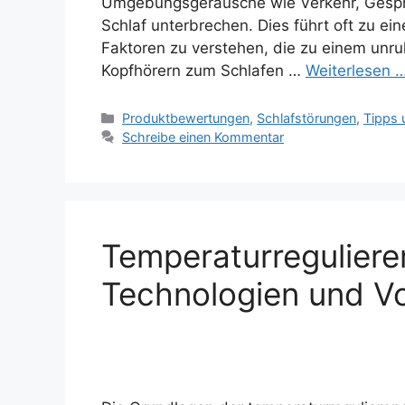
Umgebungsgeräusche wie Verkehr, Gespr
Schlaf unterbrechen. Dies führt oft zu ein
Faktoren zu verstehen, die zu einem unr
Kopfhörern zum Schlafen …
Weiterlesen 
Kategorien
Produktbewertungen
,
Schlafstörungen
,
Tipps 
Schreibe einen Kommentar
Temperaturregulier
Technologien und Vo