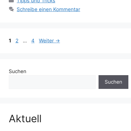
Tipps und Tricks
Schreibe einen Kommentar
Seite
Seite
Seite
1
2
…
4
Weiter
→
Suchen
Suchen
Aktuell